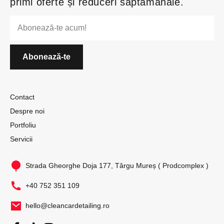
primi oferte și reduceri săptămânale.
Contact
Despre noi
Portfoliu
Servicii
Strada Gheorghe Doja 177, Târgu Mureș ( Prodcomplex )
+40 752 351 109
hello@cleancardetailing.ro